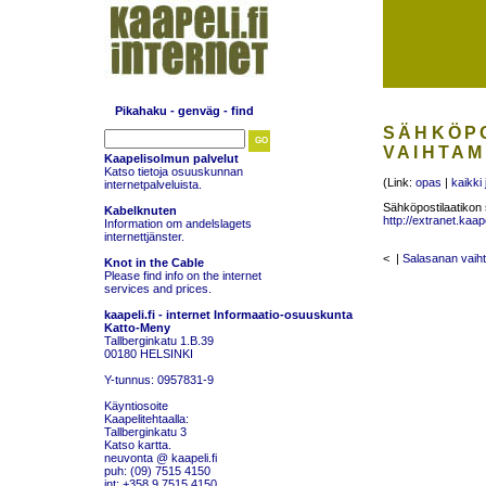
Pikahaku - genväg - find
SÄHKÖP
VAIHTAM
Kaapelisolmun palvelut
Katso tietoja osuuskunnan
(Link:
opas
|
kaikki 
internetpalveluista
.
Sähköpostilaatikon 
Kabelknuten
http://extranet.kaapel
Information om andelslagets
internettjänster
.
< |
Salasanan vaih
Knot in the Cable
Please find info on the internet
services and prices
.
kaapeli.fi - internet
Informaatio-osuuskunta
Katto-Meny
Tallberginkatu 1.B.39
00180 HELSINKI
Y-tunnus: 0957831-9
Käyntiosoite
Kaapelitehtaalla:
Tallberginkatu 3
Katso
kartta
.
neuvonta @ kaapeli.fi
puh: (09) 7515 4150
int: +358 9 7515 4150