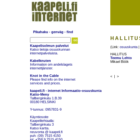
Pikahaku - genväg - find
HALLITU
Kaapelisolmun palvelut
(Link:
osuuskunta
Katso tietoja osuuskunnan
internetpalveluista
.
HALLITUS
Teemu Lehto
Kabelknuten
Mikael Böök
Information om andelslagets
internettjänster
.
Knot in the Cable
< |
>
Please find info on the internet
services and prices
.
kaapeli.fi - internet
Informaatio-osuuskunta
Katto-Meny
Tallberginkatu 1.B.39
00180 HELSINKI
Y-tunnus: 0957831-9
Käyntiosoite
Kaapelitehtaalla:
Tallberginkatu 3
Katso
kartta
.
neuvonta @ kaapeli.fi
puh: (09) 7515 4150
int: +358 9 7515 4150